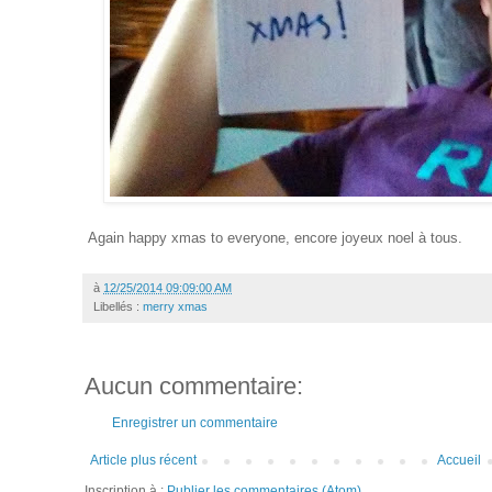
Again happy xmas to everyone, encore joyeux noel à tous.
à
12/25/2014 09:09:00 AM
Libellés :
merry xmas
Aucun commentaire:
Enregistrer un commentaire
Article plus récent
Accueil
Inscription à :
Publier les commentaires (Atom)