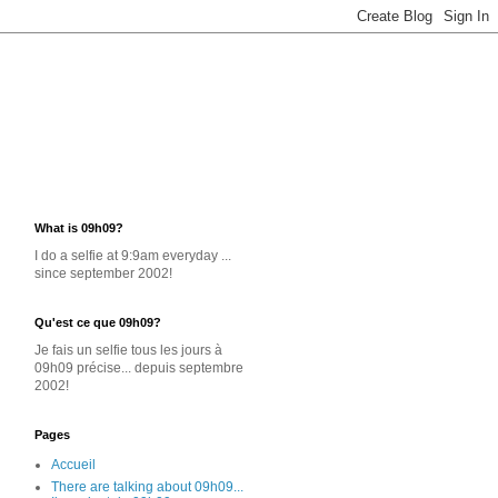
What is 09h09?
I do a selfie at 9:9am everyday ...
since september 2002!
Qu'est ce que 09h09?
Je
fais un selfie
tous les jours
à
09h09 précise... depuis septembre
2002!
Pages
Accueil
There are talking about 09h09...