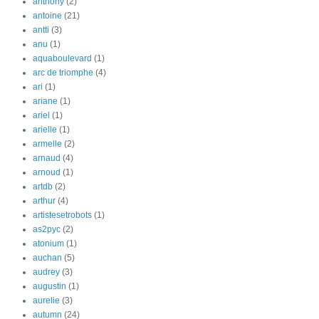
anthony
(2)
antoine
(21)
antti
(3)
anu
(1)
aquaboulevard
(1)
arc de triomphe
(4)
ari
(1)
ariane
(1)
ariel
(1)
arielle
(1)
armelle
(2)
arnaud
(4)
arnoud
(1)
artdb
(2)
arthur
(4)
artistesetrobots
(1)
as2pyc
(2)
atonium
(1)
auchan
(5)
audrey
(3)
augustin
(1)
aurelie
(3)
autumn
(24)