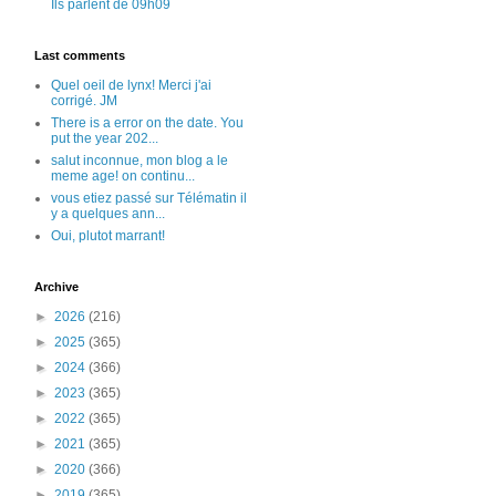
Ils parlent de 09h09
Last comments
Quel oeil de lynx! Merci j'ai
corrigé. JM
There is a error on the date. You
put the year 202...
salut inconnue, mon blog a le
meme age! on continu...
vous etiez passé sur Télématin il
y a quelques ann...
Oui, plutot marrant!
Archive
►
2026
(216)
►
2025
(365)
►
2024
(366)
►
2023
(365)
►
2022
(365)
►
2021
(365)
►
2020
(366)
►
2019
(365)