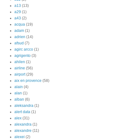
a13
(13)
a29
(1)
a43
(2)
acqua
(19)
adam
(1)
adrien
(14)
afsud
(7)
agirc arcco
(1)
agrigento
(3)
ahilen
(1)
airline
(56)
airport
(29)
aix en provence
(58)
alain
(4)
alan
(1)
alban
(6)
aleksandra
(1)
alert data
(1)
alex
(31)
alexandra
(1)
alexandre
(11)
alexei
(2)