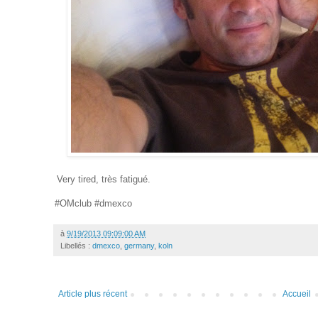
Very tired, très fatigué.
#OMclub #dmexco
à
9/19/2013 09:09:00 AM
Libellés :
dmexco
,
germany
,
koln
Article plus récent
Accueil