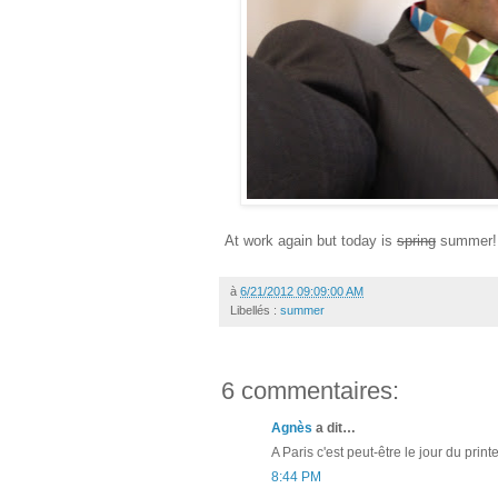
At work again but today is
spring
summer! A
à
6/21/2012 09:09:00 AM
Libellés :
summer
6 commentaires:
Agnès
a dit…
A Paris c'est peut-être le jour du prin
8:44 PM