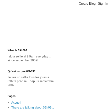
What is 09h09?
I do a selfie at 9:9am everyday ...
since september 2002!
Qu'est ce que 09h09?
Je
fais un selfie
tous les jours
à
09h09 précise... depuis septembre
2002!
Pages
Accueil
There are talking about 09h09...