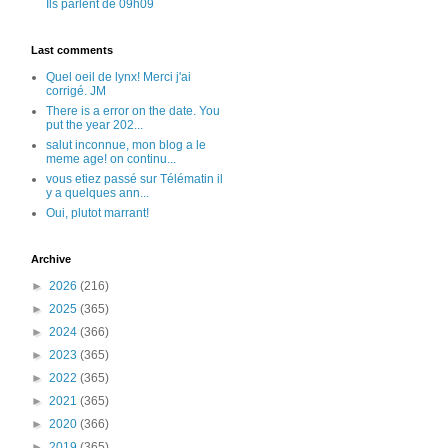
Ils parlent de 09h09
Last comments
Quel oeil de lynx! Merci j'ai
corrigé. JM
There is a error on the date. You
put the year 202...
salut inconnue, mon blog a le
meme age! on continu...
vous etiez passé sur Télématin il
y a quelques ann...
Oui, plutot marrant!
Archive
►
2026
(216)
►
2025
(365)
►
2024
(366)
►
2023
(365)
►
2022
(365)
►
2021
(365)
►
2020
(366)
►
2019
(365)