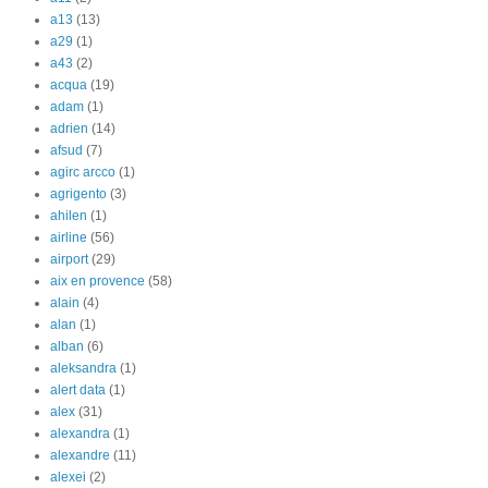
a13
(13)
a29
(1)
a43
(2)
acqua
(19)
adam
(1)
adrien
(14)
afsud
(7)
agirc arcco
(1)
agrigento
(3)
ahilen
(1)
airline
(56)
airport
(29)
aix en provence
(58)
alain
(4)
alan
(1)
alban
(6)
aleksandra
(1)
alert data
(1)
alex
(31)
alexandra
(1)
alexandre
(11)
alexei
(2)