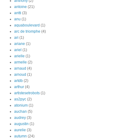
anthony
(2)
antoine
(21)
antti
(3)
anu
(1)
aquaboulevard
(1)
arc de triomphe
(4)
ari
(1)
ariane
(1)
ariel
(1)
arielle
(1)
armelle
(2)
arnaud
(4)
arnoud
(1)
artdb
(2)
arthur
(4)
artistesetrobots
(1)
as2pyc
(2)
atonium
(1)
auchan
(5)
audrey
(3)
augustin
(1)
aurelie
(3)
autumn
(24)