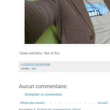
Green and blury. Vert et flou
à
1/12/2011 09:09:00 AM
Libellés :
blur
Aucun commentaire:
Enregistrer un commentaire
Article plus récent
Accueil
Inscription à :
Publier les commentaires (Atom)