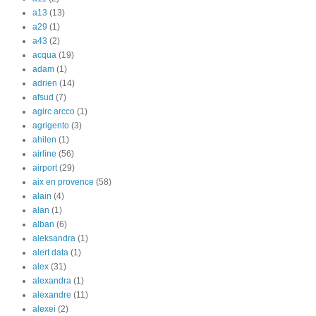
a13
(13)
a29
(1)
a43
(2)
acqua
(19)
adam
(1)
adrien
(14)
afsud
(7)
agirc arcco
(1)
agrigento
(3)
ahilen
(1)
airline
(56)
airport
(29)
aix en provence
(58)
alain
(4)
alan
(1)
alban
(6)
aleksandra
(1)
alert data
(1)
alex
(31)
alexandra
(1)
alexandre
(11)
alexei
(2)