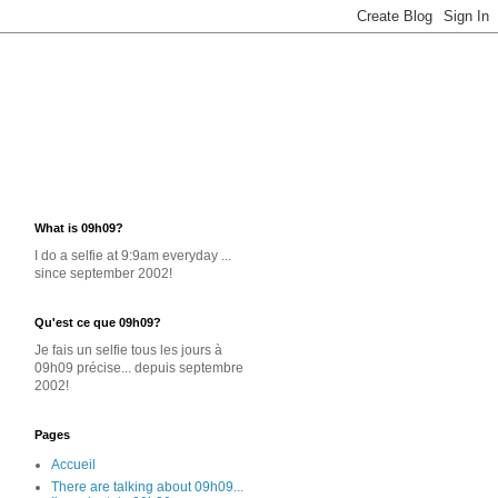
What is 09h09?
I do a selfie at 9:9am everyday ...
since september 2002!
Qu'est ce que 09h09?
Je
fais un selfie
tous les jours
à
09h09 précise... depuis septembre
2002!
Pages
Accueil
There are talking about 09h09...