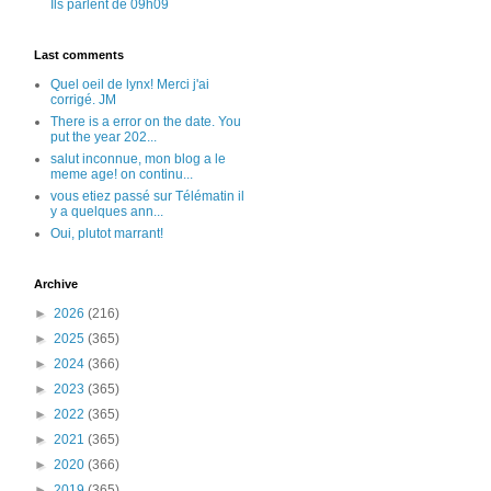
Ils parlent de 09h09
Last comments
Quel oeil de lynx! Merci j'ai
corrigé. JM
There is a error on the date. You
put the year 202...
salut inconnue, mon blog a le
meme age! on continu...
vous etiez passé sur Télématin il
y a quelques ann...
Oui, plutot marrant!
Archive
►
2026
(216)
►
2025
(365)
►
2024
(366)
►
2023
(365)
►
2022
(365)
►
2021
(365)
►
2020
(366)
►
2019
(365)