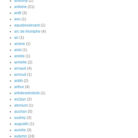
anthony
(2)
antoine
(21)
antti
(3)
anu
(1)
aquaboulevard
(1)
arc de triomphe
(4)
ari
(1)
ariane
(1)
ariel
(1)
arielle
(1)
armelle
(2)
arnaud
(4)
arnoud
(1)
artdb
(2)
arthur
(4)
artistesetrobots
(1)
as2pyc
(2)
atonium
(1)
auchan
(5)
audrey
(3)
augustin
(1)
aurelie
(3)
autumn
(24)