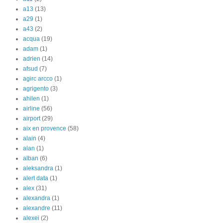
a13
(13)
a29
(1)
a43
(2)
acqua
(19)
adam
(1)
adrien
(14)
afsud
(7)
agirc arcco
(1)
agrigento
(3)
ahilen
(1)
airline
(56)
airport
(29)
aix en provence
(58)
alain
(4)
alan
(1)
alban
(6)
aleksandra
(1)
alert data
(1)
alex
(31)
alexandra
(1)
alexandre
(11)
alexei
(2)