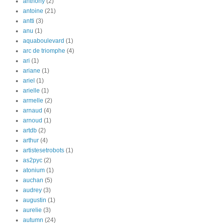
anthony
(2)
antoine
(21)
antti
(3)
anu
(1)
aquaboulevard
(1)
arc de triomphe
(4)
ari
(1)
ariane
(1)
ariel
(1)
arielle
(1)
armelle
(2)
arnaud
(4)
arnoud
(1)
artdb
(2)
arthur
(4)
artistesetrobots
(1)
as2pyc
(2)
atonium
(1)
auchan
(5)
audrey
(3)
augustin
(1)
aurelie
(3)
autumn
(24)