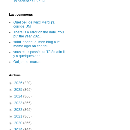
Ils parlent de 09h09
Last comments
Quel oeil de lynx! Merci j'ai
corrigé. JM
There is a error on the date. You
put the year 202...
salut inconnue, mon blog a le
meme age! on continu...
vous etiez passé sur Télématin il
y a quelques ann...
Oui, plutot marrant!
Archive
►
2026
(220)
►
2025
(365)
►
2024
(366)
►
2023
(365)
►
2022
(365)
►
2021
(365)
►
2020
(366)
►
2019
(365)