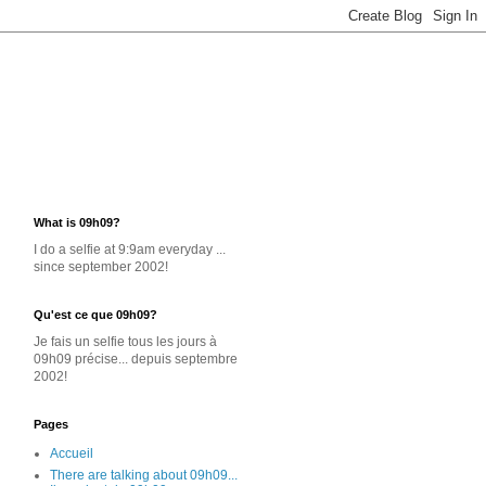
What is 09h09?
I do a selfie at 9:9am everyday ...
since september 2002!
Qu'est ce que 09h09?
Je
fais un selfie
tous les jours
à
09h09 précise... depuis septembre
2002!
Pages
Accueil
There are talking about 09h09...