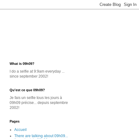
What is 09h09?
I do a selfie at 9:9am everyday ...
since september 2002!
Qu'est ce que 09h09?
Je
fais un selfie
tous les jours
à
09h09 précise... depuis septembre
2002!
Pages
Accueil
There are talking about 09h09...