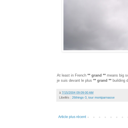
At least in French
** grand **
means big so 
je suis devant le plus
** grand **
building d
à
7/15/2004 09:09:00 AM
Libellés :
26things-3
,
tour montparnasse
Article plus récent