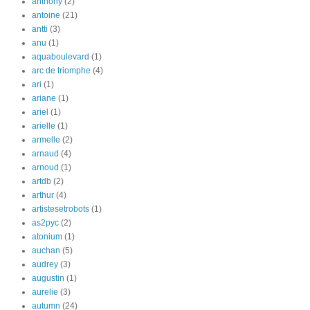
anthony
(2)
antoine
(21)
antti
(3)
anu
(1)
aquaboulevard
(1)
arc de triomphe
(4)
ari
(1)
ariane
(1)
ariel
(1)
arielle
(1)
armelle
(2)
arnaud
(4)
arnoud
(1)
artdb
(2)
arthur
(4)
artistesetrobots
(1)
as2pyc
(2)
atonium
(1)
auchan
(5)
audrey
(3)
augustin
(1)
aurelie
(3)
autumn
(24)