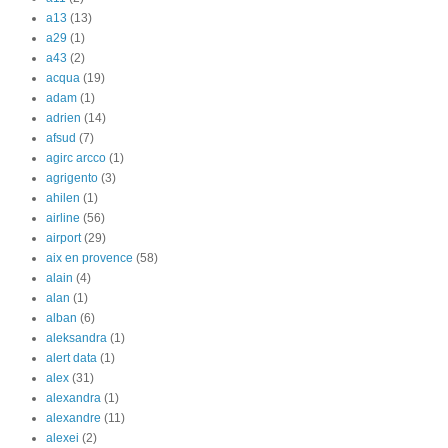
a13
(13)
a29
(1)
a43
(2)
acqua
(19)
adam
(1)
adrien
(14)
afsud
(7)
agirc arcco
(1)
agrigento
(3)
ahilen
(1)
airline
(56)
airport
(29)
aix en provence
(58)
alain
(4)
alan
(1)
alban
(6)
aleksandra
(1)
alert data
(1)
alex
(31)
alexandra
(1)
alexandre
(11)
alexei
(2)