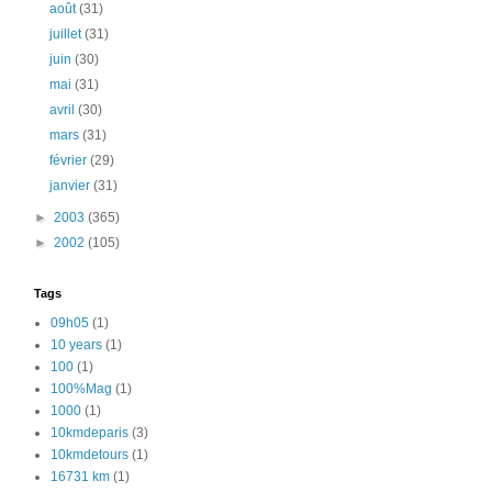
août
(31)
juillet
(31)
juin
(30)
mai
(31)
avril
(30)
mars
(31)
février
(29)
janvier
(31)
►
2003
(365)
►
2002
(105)
Tags
09h05
(1)
10 years
(1)
100
(1)
100%Mag
(1)
1000
(1)
10kmdeparis
(3)
10kmdetours
(1)
16731 km
(1)