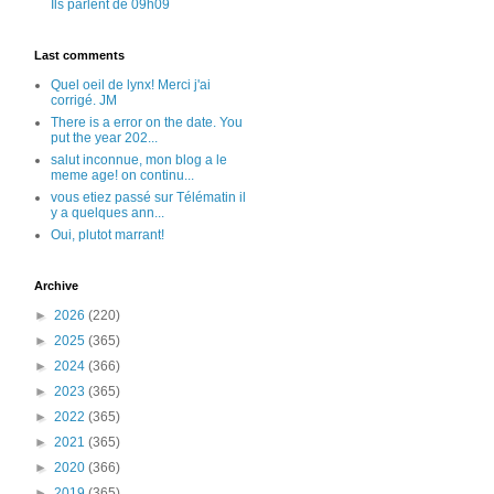
Ils parlent de 09h09
Last comments
Quel oeil de lynx! Merci j'ai
corrigé. JM
There is a error on the date. You
put the year 202...
salut inconnue, mon blog a le
meme age! on continu...
vous etiez passé sur Télématin il
y a quelques ann...
Oui, plutot marrant!
Archive
►
2026
(220)
►
2025
(365)
►
2024
(366)
►
2023
(365)
►
2022
(365)
►
2021
(365)
►
2020
(366)
►
2019
(365)