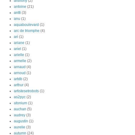
anthony
(2)
antoine
(21)
antti
(3)
anu
(1)
aquaboulevard
(1)
arc de triomphe
(4)
ari
(1)
ariane
(1)
ariel
(1)
arielle
(1)
armelle
(2)
arnaud
(4)
arnoud
(1)
artdb
(2)
arthur
(4)
artistesetrobots
(1)
as2pyc
(2)
atonium
(1)
auchan
(5)
audrey
(3)
augustin
(1)
aurelie
(3)
autumn
(24)