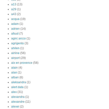
a13
(13)
a29
(1)
a43
(2)
acqua
(19)
adam
(1)
adrien
(14)
afsud
(7)
agirc arcco
(1)
agrigento
(3)
ahilen
(1)
airline
(56)
airport
(29)
aix en provence
(58)
alain
(4)
alan
(1)
alban
(6)
aleksandra
(1)
alert data
(1)
alex
(31)
alexandra
(1)
alexandre
(11)
alexei
(2)