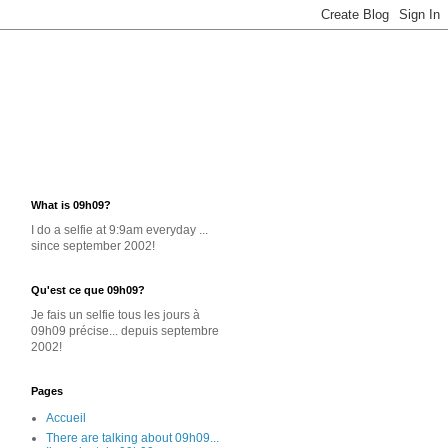
What is 09h09?
I do a selfie at 9:9am everyday ...
since september 2002!
Qu'est ce que 09h09?
Je
fais un selfie
tous les jours
à
09h09 précise... depuis septembre
2002!
Pages
Accueil
There are talking about 09h09...