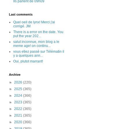
Ils parlent de 09h09
Last comments
Quel oeil de lynx! Merci j'ai
corrigé. JM
There is a error on the date. You
put the year 202...
salut inconnue, mon blog a le
meme age! on continu...
vous etiez passé sur Télématin il
y a quelques ann...
Oui, plutot marrant!
Archive
►
2026
(220)
►
2025
(365)
►
2024
(366)
►
2023
(365)
►
2022
(365)
►
2021
(365)
►
2020
(366)
►
2019
(365)