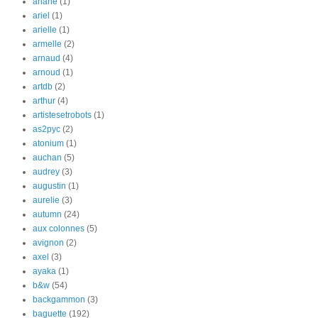
ariane
(1)
ariel
(1)
arielle
(1)
armelle
(2)
arnaud
(4)
arnoud
(1)
artdb
(2)
arthur
(4)
artistesetrobots
(1)
as2pyc
(2)
atonium
(1)
auchan
(5)
audrey
(3)
augustin
(1)
aurelie
(3)
autumn
(24)
aux colonnes
(5)
avignon
(2)
axel
(3)
ayaka
(1)
b&w
(54)
backgammon
(3)
baguette
(192)