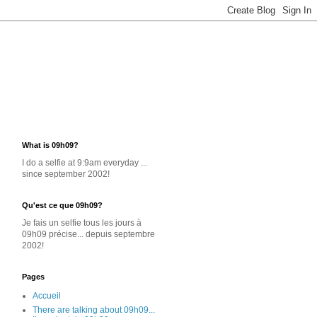
What is 09h09?
I do a selfie at 9:9am everyday ...
since september 2002!
Qu'est ce que 09h09?
Je
fais un selfie
tous les jours
à
09h09 précise... depuis septembre
2002!
Pages
Accueil
There are talking about 09h09...