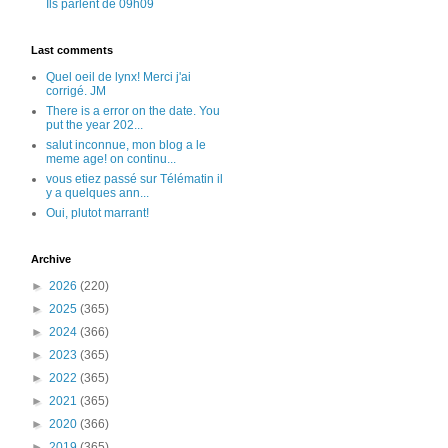
Ils parlent de 09h09
Last comments
Quel oeil de lynx! Merci j'ai
corrigé. JM
There is a error on the date. You
put the year 202...
salut inconnue, mon blog a le
meme age! on continu...
vous etiez passé sur Télématin il
y a quelques ann...
Oui, plutot marrant!
Archive
►
2026
(220)
►
2025
(365)
►
2024
(366)
►
2023
(365)
►
2022
(365)
►
2021
(365)
►
2020
(366)
►
2019
(365)