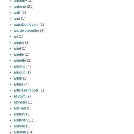
anthony
(2)
antoine
(21)
antti
(3)
anu
(1)
aquaboulevard
(1)
arc de triomphe
(4)
ari
(1)
ariane
(1)
ariel
(1)
arielle
(1)
armelle
(2)
arnaud
(4)
arnoud
(1)
artdb
(2)
arthur
(4)
artistesetrobots
(1)
as2pyc
(2)
atonium
(1)
auchan
(5)
audrey
(3)
augustin
(1)
aurelie
(3)
autumn
(24)