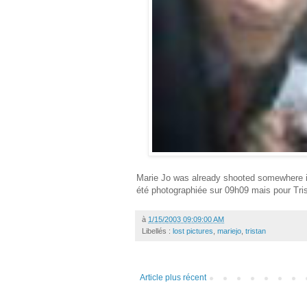
Marie Jo was already shooted somewhere in 
été photographiée sur 09h09 mais pour Trista
à
1/15/2003 09:09:00 AM
Libellés :
lost pictures
,
mariejo
,
tristan
Article plus récent