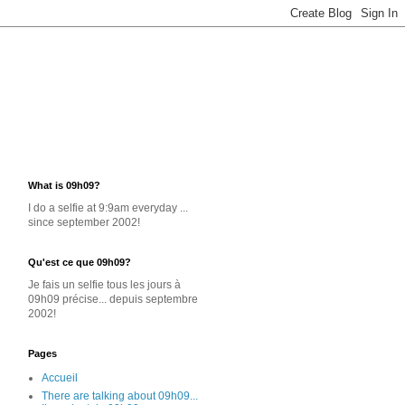
What is 09h09?
I do a selfie at 9:9am everyday ...
since september 2002!
Qu'est ce que 09h09?
Je
fais un selfie
tous les jours
à
09h09 précise... depuis septembre
2002!
Pages
Accueil
There are talking about 09h09...