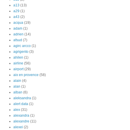
a13
(13)
a29
(1)
a43
(2)
acqua
(19)
adam
(1)
adrien
(14)
afsud
(7)
agirc arcco
(1)
agrigento
(3)
ahilen
(1)
airline
(56)
airport
(29)
aix en provence
(58)
alain
(4)
alan
(1)
alban
(6)
aleksandra
(1)
alert data
(1)
alex
(31)
alexandra
(1)
alexandre
(11)
alexei
(2)