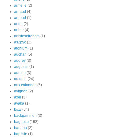
armelle
(2)
arnaud
(4)
arnoud
(1)
artdb
(2)
arthur
(4)
artistesetrobots
(1)
as2pyc
(2)
atonium
(1)
auchan
(5)
audrey
(3)
augustin
(1)
aurelie
(3)
autumn
(24)
aux colonnes
(5)
avignon
(2)
axel
(3)
ayaka
(1)
b&w
(54)
backgammon
(3)
baguette
(192)
banana
(2)
baptiste
(1)