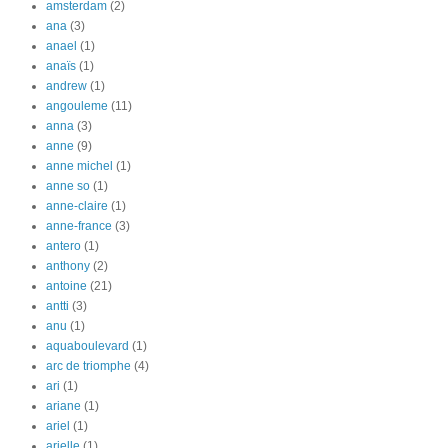
amsterdam
(2)
ana
(3)
anael
(1)
anaïs
(1)
andrew
(1)
angouleme
(11)
anna
(3)
anne
(9)
anne michel
(1)
anne so
(1)
anne-claire
(1)
anne-france
(3)
antero
(1)
anthony
(2)
antoine
(21)
antti
(3)
anu
(1)
aquaboulevard
(1)
arc de triomphe
(4)
ari
(1)
ariane
(1)
ariel
(1)
arielle
(1)