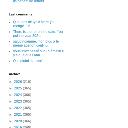
Ils parlent de 09h09
Last comments
Quel oeil de lynx! Merci j'ai
corrigé. JM
There is a error on the date. You
put the year 202...
salut inconnue, mon blog a le
meme age! on continu...
vous etiez passé sur Télématin il
y a quelques ann...
Oui, plutot marrant!
Archive
►
2026
(216)
►
2025
(365)
►
2024
(366)
►
2023
(365)
►
2022
(365)
►
2021
(365)
►
2020
(366)
►
2019
(365)