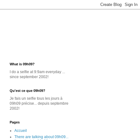
What is 09h09?
I do a selfie at 9:9am everyday ...
since september 2002!
Qu'est ce que 09h09?
Je
fais un selfie
tous les jours
à
09h09 précise... depuis septembre
2002!
Pages
Accueil
There are talking about 09h09...